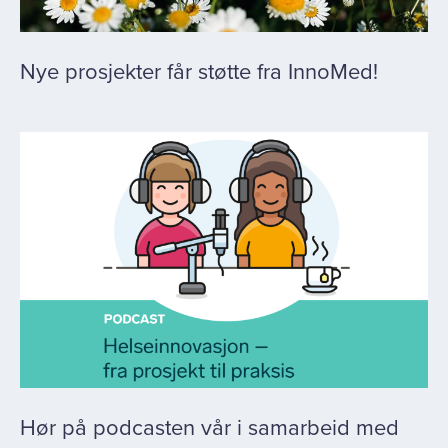
Nye prosjekter får støtte fra InnoMed!
Hør på podcasten vår i samarbeid med