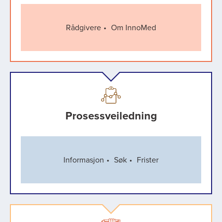
Rådgivere
Om InnoMed
Prosessveiledning
Informasjon
Søk
Frister