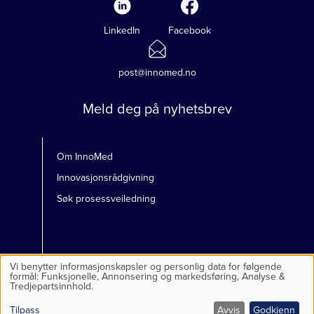
LinkedIn
Facebook
post@innomed.no
Meld deg på nyhetsbrev
Om InnoMed
Innovasjonsrådgivning
Søk prosessveiledning
Vi benytter informasjonskapsler og personlig data for følgende
Bruk
formål:
Funksjonelle, Annonsering og markedsføring, Analyse &
av
Tredjepartsinnhold
.
personlig
Personvernerklæring
data
Tilpass
Avvis
Godkjenn
og