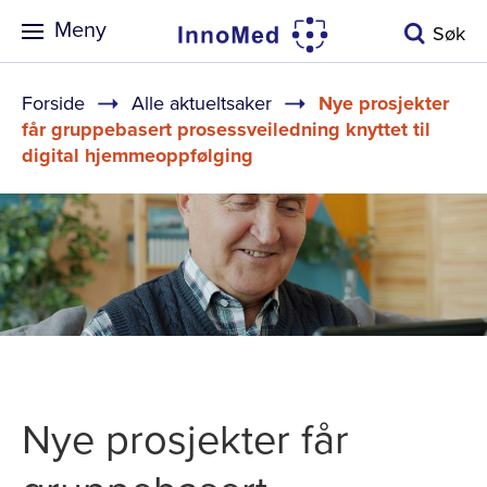
Meny
Søk
Navigasjonssti
Forside
Alle aktueltsaker
Nye prosjekter
får gruppebasert prosessveiledning knyttet til
digital hjemmeoppfølging
Nye prosjekter får