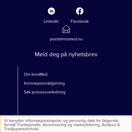
LinkedIn
Facebook
post@innomed.no
Meld deg på nyhetsbrev
Om InnoMed
Innovasjonsrådgivning
Søk prosessveiledning
Vi benytter informasjonskapsler og personlig data for følgende
Bruk
formål:
Funksjonelle, Annonsering og markedsføring, Analyse &
av
Tredjepartsinnhold
.
personlig
Personvernerklæring