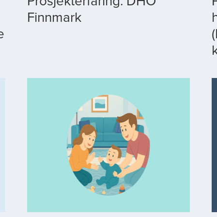
Prosjekterfaring: DHO
Finnmark
e