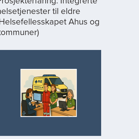
Prosjekterfaring: Integrerte
helsetjenester til eldre
(Helsefellesskapet Ahus og
kommuner)