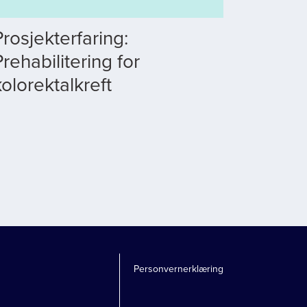
Prosjekterfaring:
Prehabilitering for
kolorektalkreft
Personvernerklæring