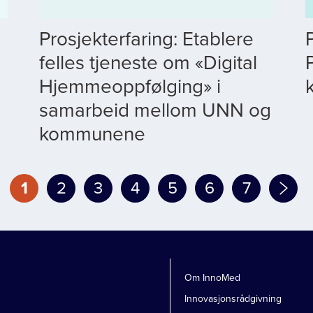
Prosjekterfaring: Etablere
felles tjeneste om «Digital
Hjemmeoppfølging» i
samarbeid mellom UNN og
kommunene
Page
1
Page
2
Page
3
Page
4
Page
5
Page
6
Page
7
Om InnoMed
Innovasjonsrådgivning