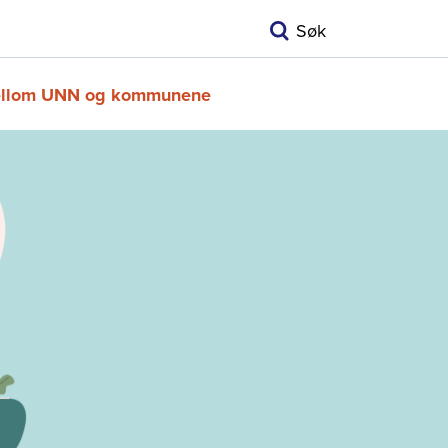
Søk
 mellom UNN og kommunene