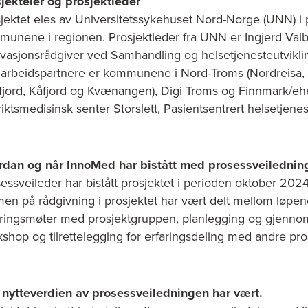
jekteier og prosjektleder
jektet eies av Universitetssykehuset Nord-Norge (UNN) i
unene i regionen. Prosjektleder fra UNN er Ingjerd Val
vasjonsrådgiver ved Samhandling og helsetjenesteutvikli
rbeidspartnere er kommunene i Nord-Troms (Nordreisa, 
fjord, Kåfjord og Kvænangen), Digi Troms og Finnmark/eh
riktsmedisinsk senter Storslett, Pasientsentrert helsetjen
rdan og når InnoMed har bistått med prosessveilednin
essveileder har bistått prosjektet i perioden oktober 202
en på rådgivning i prosjektet har vært delt mellom løpend
ringsmøter med prosjektgruppen, planlegging og gjennom
shop og tilrettelegging for erfaringsdeling med andre pros
 nytteverdien av prosessveiledningen har vært.