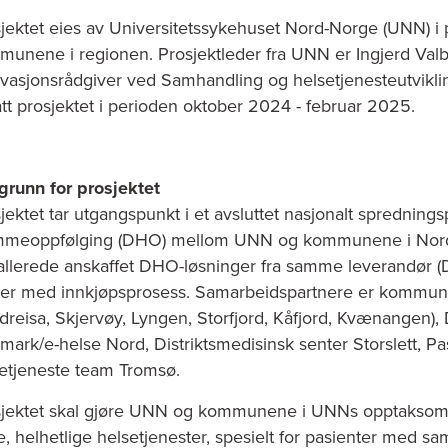
jektet eies av Universitetssykehuset Nord-Norge (UNN) i
unene i regionen. Prosjektleder fra UNN er Ingjerd Val
vasjonsrådgiver ved Samhandling og helsetjenesteutvikli
ått prosjektet i perioden oktober 2024 - februar 2025.
runn for prosjektet
jektet tar utgangspunkt i et avsluttet nasjonalt spredningsp
mmeoppfølging (DHO) mellom UNN og kommunene i No
allerede anskaffet DHO-løsninger fra samme leverandør 
ber med innkjøpsprosess. Samarbeidspartnere er kommun
dreisa, Skjervøy, Lyngen, Storfjord, Kåfjord, Kvænangen),
mark/e-helse Nord, Distriktsmedisinsk senter Storslett, Pa
etjeneste team Tromsø.
jektet skal gjøre UNN og kommunene i UNNs opptaksområd
, helhetlige helsetjenester, spesielt for pasienter med 