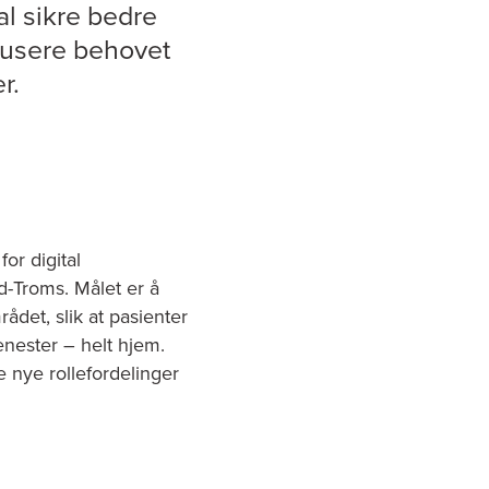
 sikre bedre
dusere behovet
r.
or digital
Troms. Målet er å
et, slik at pasienter
nester – helt hjem.
e nye rollefordelinger