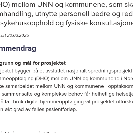
HO) mellom UNN og kommunene, som skal
mhandling, utnytte personell bedre og re
 sykehusopphold og fysiske konsultasjone
sert 20.03.2025
mmendrag
runn og mål for prosjektet
jektet bygger på et avsluttet nasjonalt spredningsprosjekt f
mmeoppfølging (DHO) mellom UNN og kommunene i Nord-
ke samarbeidet mellom UNN og kommunene i opptaksområd
sammensatte og komplekse behov får helhetlige helsetje
å ta i bruk digital hjemmeoppfølging vil prosjektet utforsk
n økt grad av felles pasientforløp.