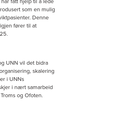
ar fått hjelp til å lede
trodusert som en mulig
viktpasienter. Denne
jen fører til at
025.
 UNN vil det bidra
 organisering, skalering
ner i UNNs
skjer i nært samarbeid
t Troms og Ofoten.