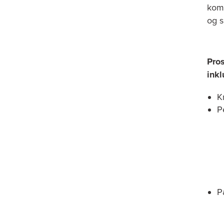
komp
og s
Pro
inkl
K
P
P