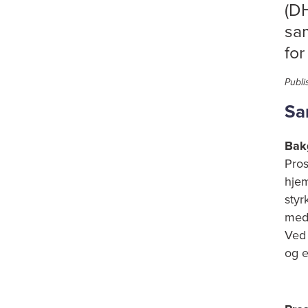
(D
sa
for
Publi
Sa
Bakg
Pros
hje
styr
med 
Ved 
og e