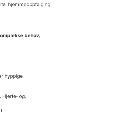
igital hjemmeoppfølging
komplekse behov,
:
er hyppige
Hjerte- og,
t: