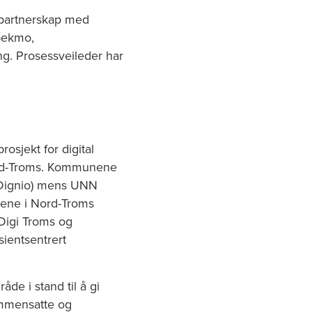
 partnerskap med
bekmo,
ng. Prosessveileder har
rosjekt for digital
rd-Troms. Kommunene
(Dignio) mens UNN
ene i Nord-Troms
 Digi Troms og
sientsentrert
e i stand til å gi
sammensatte og