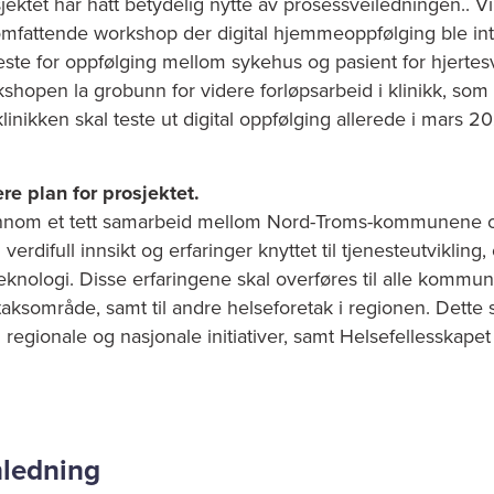
jektet har hatt betydelig nytte av prosessveiledningen.. Vi h
mfattende workshop der digital hjemmeoppfølging ble in
este for oppfølging mellom sykehus og pasient for hjertes
shopen la grobunn for videre forløpsarbeid i klinikk, som ig
klinikken skal teste ut digital oppfølging allerede i mars 2
re plan for prosjektet.
nnom et tett samarbeid mellom Nord-Troms-kommunene og
verdifull innsikt og erfaringer knyttet til tjenesteutvikling,
eknologi. Disse erfaringene skal overføres til alle kommu
aksområde, samt til andre helseforetak i regionen. Dette 
regionale og nasjonale initiativer, samt Helsefellesskape
nledning