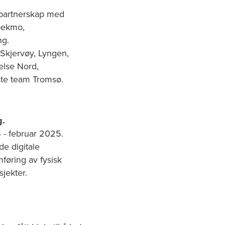
 partnerskap med
bekmo,
ng.
Skjervøy, Lyngen,
else Nord,
este team Tromsø.
g.
4 - februar 2025.
e digitale
føring av fysisk
jekter.