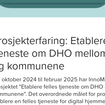
rosjekterfaring: Etabler
jeneste om DHO mell
g kommunene
 oktober 2024 til februar 2025 har InnoMe
osjektet "Etablere felles tjeneste om DH
mmunene". Det overordnede målet for pros
blere en felles tjeneste for digital hjem