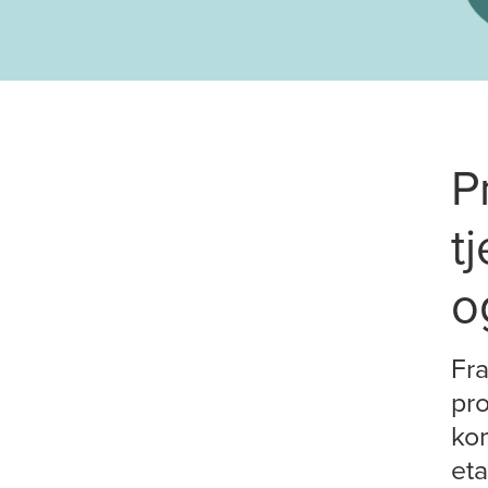
P
t
o
Fra
pr
ko
eta