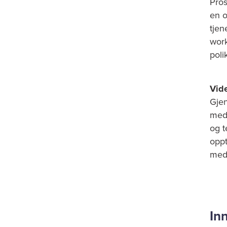
Pros
en o
tjen
work
poli
Vide
Gje
med 
og t
oppt
med 
In