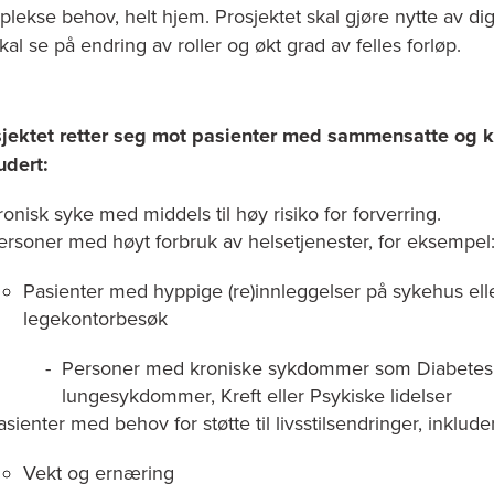
lekse behov, helt hjem. Prosjektet skal gjøre nytte av d
kal se på endring av roller og økt grad av felles forløp.
sjektet retter seg mot pasienter med sammensatte og 
udert:
ronisk syke med middels til høy risiko for forverring.
ersoner med høyt forbruk av helsetjenester, for eksempel
Pasienter med hyppige (re)innleggelser på sykehus ell
legekontorbesøk
Personer med kroniske sykdommer som Diabetes, 
lungesykdommer, Kreft eller Psykiske lidelser
asienter med behov for støtte til livsstilsendringer, inkluder
Vekt og ernæring