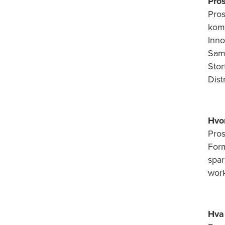
Pros
Pros
komm
Inno
Sama
Stor
Dist
Hvo
Pros
Form
spar
work
Hva