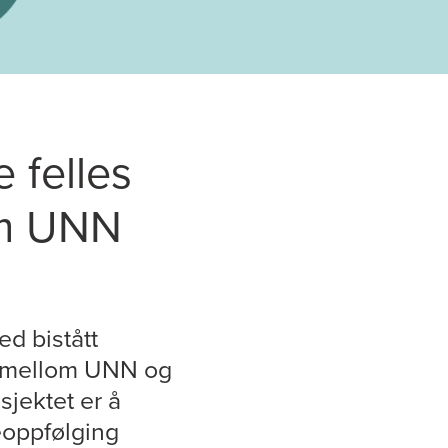
e felles
om UNN
d bistått
O mellom UNN og
jektet er å
meoppfølging