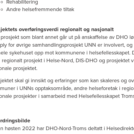
Rehabilitering
Andre helsefremmende tiltak
jektets overføringsverdi regionalt og nasjonalt
 prosjekt som blant annet går ut på anskaffelse av DHO lø
ply for øvrige samhandlingsprosjekt UNN er involvert, og
hele sykehuset opp mot kommunene i helsefellesskapet. De
regionalt prosjekt i Helse-Nord, DIS-DHO og prosjektet vil g
onale prosjektet.
jektet skal gi innsikt og erfaringer som kan skaleres og ove
uner i UNNs opptaksområde, andre helseforetak i regio
onale prosjekter i samarbeid med Helsefellesskapet Trom
rdringsbilde
n høsten 2022 har DHO-Nord-Troms deltatt i Helsedirekto