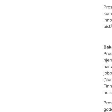
Pros
komm
Inno
bist
Bakg
Pros
hje
har 
job
(Nor
Finn
hels
Pros
gode