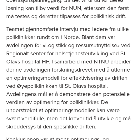
operasjonsplanlegging. Så det vil ta tid før deres
løsning kan tilby verdi for NUN, ettersom den først
må testes og deretter tilpasses for poliklinisk drift.
Teamet gjennomførte intervju med ledere fra ulike
poliklinikker rundt om i Norge. Blant dem var
avdelingen for «Logistikk og ressursutnyttelse» ved
Regionalt senter for helsetjenesteutvikling ved St.
Olavs hospital HF. I samarbeid med NTNU arbeider
denne avdelingen forskningsdrevet med å utforme
en optimeringsmodell for effektivisering av driften
ved Øyepoliklinikken til St. Olavs hospital.
Avdelingens mål er å demonstrere den potensielle
verdien av optimering for poliklinikker. De
understreket at optimeringsmodeller kan være
svært verdifulle, men det krever tid å utvikle og må
skreddersys til den spesifikke driften.
Konklusjonen var at mens optimerings- og