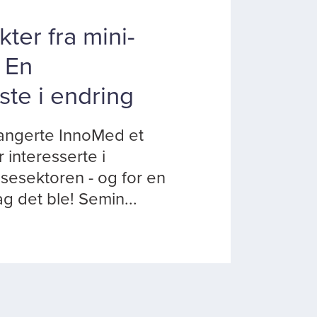
er fra mini-
 En
ste i endring
rangerte InnoMed et
 interesserte i
lsesektoren - og for en
g det ble! Semin...