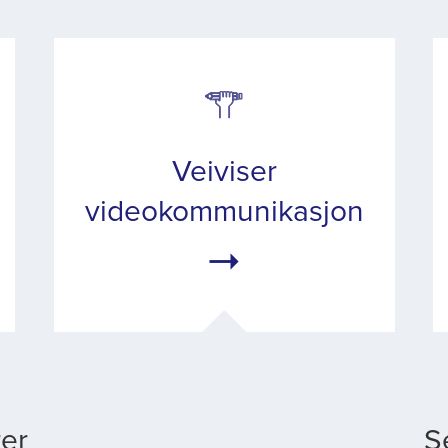
Veiviser
videokommunikasjon
rer
S