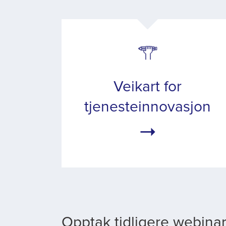
​Veikart for
tjenesteinnovasjon
Opptak tidligere webina