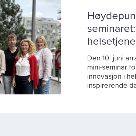
Høydepunkt
seminaret:
helsetjene
Den 10. juni ar
mini-seminar for
innovasjon i he
inspirerende da