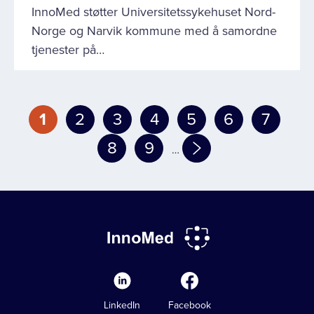
InnoMed støtter Universitetssykehuset Nord-
Norge og Narvik kommune med å samordne
tjenester på…
Sider
Page
1
Page
2
Page
3
Page
4
Page
5
Page
6
Page
7
Page
8
Page
9
…
LinkedIn
Facebook